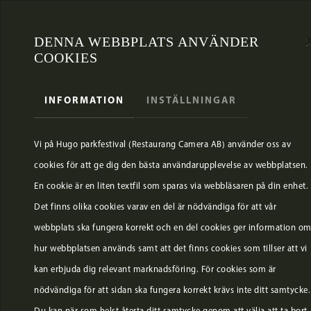
DENNA WEBBPLATS ANVÄNDER
COOKIES
INFORMATION
INSTÄLLNINGAR
Vi på Hugo parkfestival (Restaurang Camera AB) använder oss av
cookies för att ge dig den bästa användarupplevelse av webbplatsen.
En cookie är en liten textfil som sparas via webbläsaren på din enhet.
Det finns olika cookies varav en del är nödvändiga för att vår
webbplats ska fungera korrekt och en del cookies ger information o
hur webbplatsen används samt att det finns cookies som tillser att vi
kan erbjuda dig relevant marknadsföring. För cookies som är
nödvändiga för att sidan ska fungera korrekt krävs inte ditt samtycke.
Du kan när som helst återta ditt samtycke genom att välja att ta bort