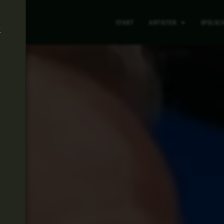
START
ARTISTER
SPELSC
x
m