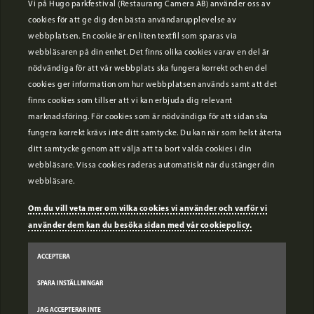
Vi på Hugo parkfestival (Restaurang Camera AB) använder oss av
...
cookies för att ge dig den bästa användarupplevelse av
webbplatsen. En cookie är en liten textfil som sparas via
webbläsaren på din enhet. Det finns olika cookies varav en del är
nödvändiga för att vår webbplats ska fungera korrekt och en del
cookies ger information om hur webbplatsen används samt att det
finns cookies som tillser att vi kan erbjuda dig relevant
marknadsföring. För cookies som är nödvändiga för att sidan ska
fungera korrekt krävs inte ditt samtycke. Du kan när som helst återta
ditt samtycke genom att välja att ta bort valda cookies i din
webbläsare. Vissa cookies raderas automatiskt när du stänger din
webbläsare.
PSST! Det ingår också nattklubbsentré vid köp av alla typer av
Om du vill veta mer om vilka cookies vi använder och varför vi
festivalbiljetter. Köp här!
använder dem kan du besöka sidan med vår cookiepolicy.
ACCEPTERA
START
SPARA INSTÄLLNINGAR
ARTISTER
JAG ACCEPTERAR INTE