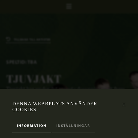
TILLBAKA TILL ARTISTER
SPELTID: TBA
TJUVJAKT
Tjuvjakt har under det senaste decenniet vuxit fram
som en av Sveriges mest tongivande och älskade
musikgrupper.
x
DENNA WEBBPLATS ANVÄNDER
COOKIES
Sedan starten har de släppt flera hyllade album, ett pärlband av
singlar och stått på landets allra största scener, något som placerat
INFORMATION
INSTÄLLNINGAR
dom i centrum av svensk musik. Deras liveframträdanden är kända för
att vara energifyllda, intima och fulla av närvaro vilket befäst Tjuvjakts