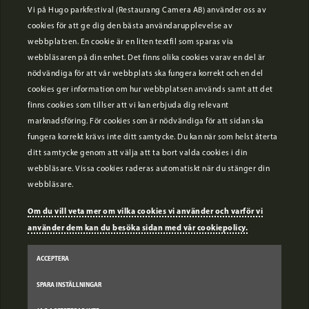
position som en av Sveriges bästa liveakter.
Vi på Hugo parkfestival (Restaurang Camera AB) använder oss av
cookies för att ge dig den bästa användarupplevelse av
webbplatsen. En cookie är en liten textfil som sparas via
...
webbläsaren på din enhet. Det finns olika cookies varav en del är
nödvändiga för att vår webbplats ska fungera korrekt och en del
cookies ger information om hur webbplatsen används samt att det
finns cookies som tillser att vi kan erbjuda dig relevant
marknadsföring. För cookies som är nödvändiga för att sidan ska
fungera korrekt krävs inte ditt samtycke. Du kan när som helst återta
ditt samtycke genom att välja att ta bort valda cookies i din
webbläsare. Vissa cookies raderas automatiskt när du stänger din
webbläsare.
Om du vill veta mer om vilka cookies vi använder och varför vi
PSST! Det ingår också nattklubbsentré vid köp av alla typer av
använder dem kan du besöka sidan med vår cookiepolicy.
festivalbiljetter. Köp här!
ACCEPTERA
SPARA INSTÄLLNINGAR
START